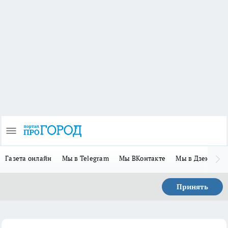
Газета онлайн
Мы в Telegram
Мы ВКонтакте
Мы в Дзене
П
Принять