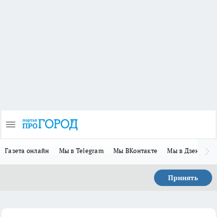
Газета онлайн
Мы в Telegram
Мы ВКонтакте
Мы в Дзене
П
Принять