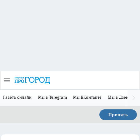
Газета онлайн
Мы в Telegram
Мы ВКонтакте
Мы в Дзене
П
Принять