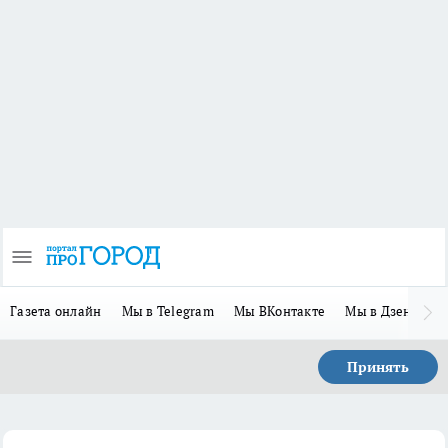
Газета онлайн
Мы в Telegram
Мы ВКонтакте
Мы в Дзене
П
Принять