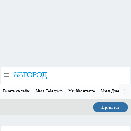
Газета онлайн
Мы в Telegram
Мы ВКонтакте
Мы в Дзене
П
Принять