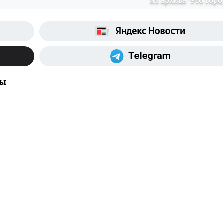
из архива "Pro Горо
ды