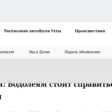
Расписание автобусов Ухты
Происшествия
онтакте
Мы в Дзене
Подать объявление
а: Водолеям стоит справить
и