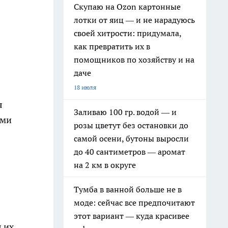
Скупаю на Ozon картонные
лотки от яиц — и не нарадуюсь
своей хитрости: придумала,
как превратить их в
помощников по хозяйству и на
даче
18 июля
я
Заливаю 100 гр. водой — и
еми
розы цветут без остановки до
самой осени, бутоны выросли
до 40 сантиметров — аромат
на 2 км в округе
Тумба в ванной больше не в
моде: сейчас все предпочитают
этот вариант — куда красивее
 их.