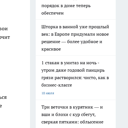
порядок в доме теперь
обеспечен
Шторка в ванной уже прошлый
вои
век: в Европе придумали новое
рчит
решение — более удобное и
красивое
1 стакан в унитаз на ночь -
утром даже годовой панцирь
грязи растворился: чисто, как в
бизнес-классе
18 июля
ься
е
Три веточки в курятник — и
вши и блохи с кур сбегут,
сверкая пятками: облысение