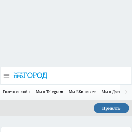
Газета онлайн
Мы в Telegram
Мы ВКонтакте
Мы в Дзене
П
Принять