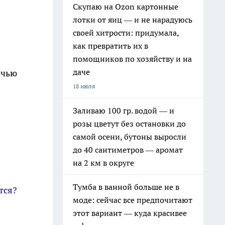
Скупаю на Ozon картонные
лотки от яиц — и не нарадуюсь
своей хитрости: придумала,
как превратить их в
помощников по хозяйству и на
даче
очью
18 июля
Заливаю 100 гр. водой — и
розы цветут без остановки до
самой осени, бутоны выросли
до 40 сантиметров — аромат
на 2 км в округе
Тумба в ванной больше не в
тся?
моде: сейчас все предпочитают
этот вариант — куда красивее