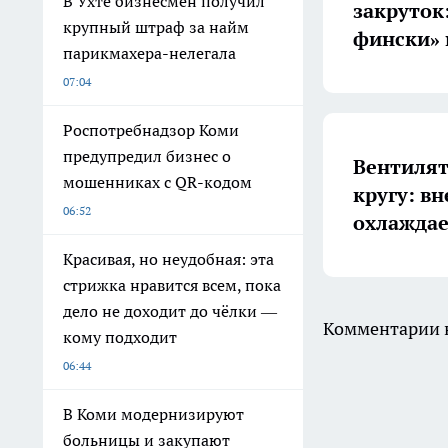
В Ухте бизнесмен получил
закруток
крупный штраф за найм
фински» 
парикмахера-нелегала
07:04
Роспотребнадзор Коми
предупредил бизнес о
Вентилят
мошенниках с QR-кодом
кругу: в
06:52
охлаждае
Красивая, но неудобная: эта
стрижка нравится всем, пока
дело не доходит до чёлки —
Комментарии н
кому подходит
06:44
В Коми модернизируют
больницы и закупают