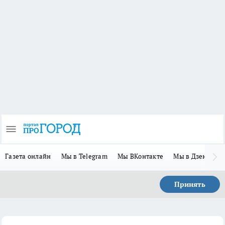
Газета онлайн
Мы в Telegram
Мы ВКонтакте
Мы в Дзене
П
Принять