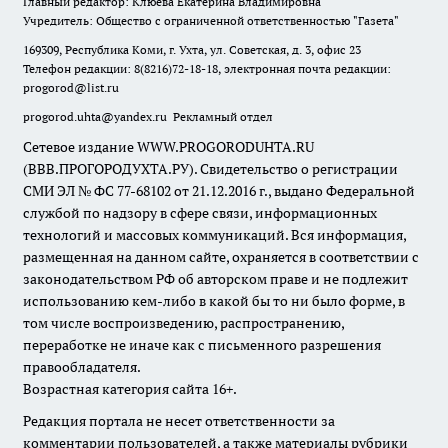
Главный редактор: Клюева Екатерина Владимировна
Учредитель: Общество с ограниченной ответственностью "Газета"
169309, Республика Коми, г. Ухта, ул. Советская, д. 3, офис 23
Телефон редакции: 8(8216)72-18-18, электронная почта редакции:
progorod@list.ru
progorod.uhta@yandex.ru
Рекламный отдел
Сетевое издание WWW.PROGORODUHTA.RU
(ВВВ.ПРОГОРОДУХТА.РУ). Свидетельство о регистрации
СМИ ЭЛ № ФС 77-68102 от 21.12.2016 г., выдано Федеральной
службой по надзору в сфере связи, информационных
технологий и массовых коммуникаций. Вся информация,
размещенная на данном сайте, охраняется в соответствии с
законодательством РФ об авторском праве и не подлежит
использованию кем-либо в какой бы то ни было форме, в
том числе воспроизведению, распространению,
переработке не иначе как с письменного разрешения
правообладателя.
Возрастная категория сайта 16+.
Редакция портала не несет ответственности за
комментарии пользователей, а также материалы рубрики