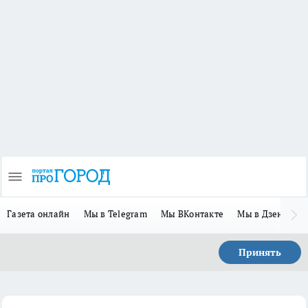
Газета онлайн
Мы в Telegram
Мы ВКонтакте
Мы в Дзене
П
Принять