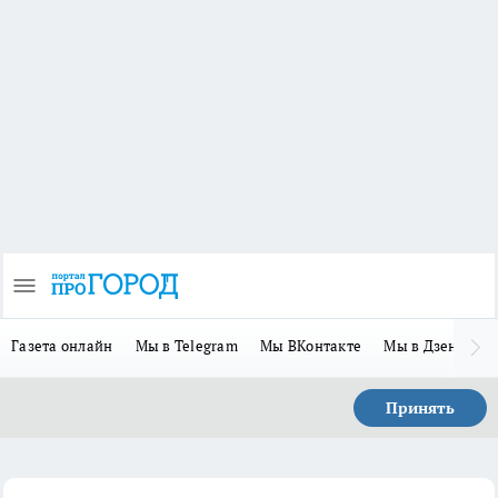
Газета онлайн
Мы в Telegram
Мы ВКонтакте
Мы в Дзене
П
Принять