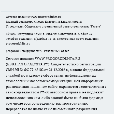
Сетевое издание
www.progoroduhta.ru
Главный редактор: Клюева Екатерина Владимировна
Учредитель: Общество с ограниченной ответственностью "Газета"
169309, Республика Коми, г. Ухта, ул. Советская, д. 3, офис 23
Телефон редакции: 8(8216)72-18-18, электронная почта редакции:
progorod@list.ru
progorod.uhta@yandex.ru
Рекламный отдел
Сетевое издание WWW.PROGORODUHTA.RU
(ВВВ.ПРОГОРОДУХТА.РУ). Свидетельство о регистрации
СМИ ЭЛ № ФС 77-68102 от 21.12.2016 г., выдано Федеральной
службой по надзору в сфере связи, информационных
технологий и массовых коммуникаций. Вся информация,
размещенная на данном сайте, охраняется в соответствии с
законодательством РФ об авторском праве и не подлежит
использованию кем-либо в какой бы то ни было форме, в
том числе воспроизведению, распространению,
переработке не иначе как с письменного разрешения