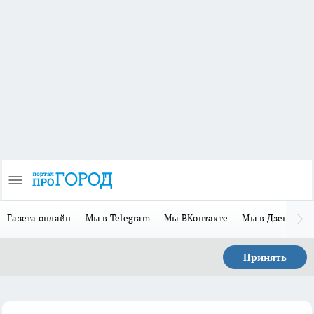
Газета онлайн
Мы в Telegram
Мы ВКонтакте
Мы в Дзене
П
Принять