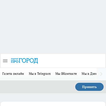
Газета онлайн
Мы в Telegram
Мы ВКонтакте
Мы в Дзене
П
Принять