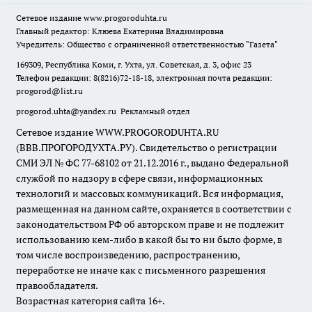
Сетевое издание
www.progoroduhta.ru
Главный редактор: Клюева Екатерина Владимировна
Учредитель: Общество с ограниченной ответственностью "Газета"
169309, Республика Коми, г. Ухта, ул. Советская, д. 3, офис 23
Телефон редакции: 8(8216)72-18-18, электронная почта редакции:
progorod@list.ru
progorod.uhta@yandex.ru
Рекламный отдел
Сетевое издание WWW.PROGORODUHTA.RU
(ВВВ.ПРОГОРОДУХТА.РУ). Свидетельство о регистрации
СМИ ЭЛ № ФС 77-68102 от 21.12.2016 г., выдано Федеральной
службой по надзору в сфере связи, информационных
технологий и массовых коммуникаций. Вся информация,
размещенная на данном сайте, охраняется в соответствии с
законодательством РФ об авторском праве и не подлежит
использованию кем-либо в какой бы то ни было форме, в
том числе воспроизведению, распространению,
переработке не иначе как с письменного разрешения
правообладателя.
Возрастная категория сайта 16+.