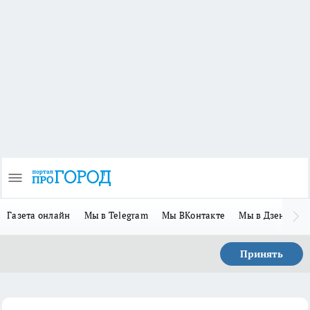
Газета онлайн
Мы в Telegram
Мы ВКонтакте
Мы в Дзене
П
Принять