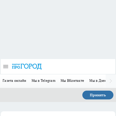
Газета онлайн
Мы в Telegram
Мы ВКонтакте
Мы в Дзене
П
Принять