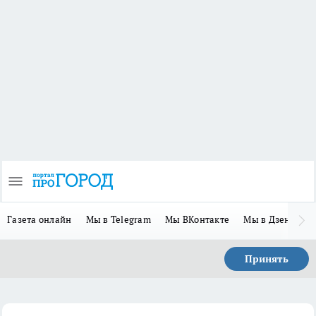
Газета онлайн
Мы в Telegram
Мы ВКонтакте
Мы в Дзене
П
Принять