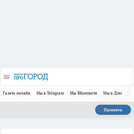
Газета онлайн
Мы в Telegram
Мы ВКонтакте
Мы в Дзене
П
Принять