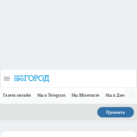
Газета онлайн
Мы в Telegram
Мы ВКонтакте
Мы в Дзене
П
Принять