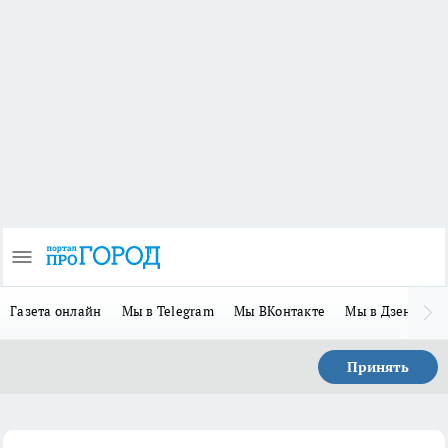
Газета онлайн
Мы в Telegram
Мы ВКонтакте
Мы в Дзене
П
Принять