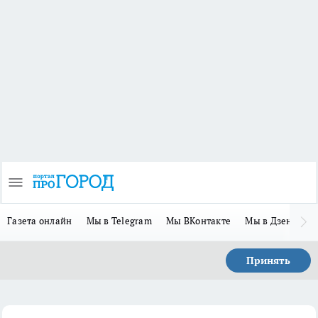
Газета онлайн
Мы в Telegram
Мы ВКонтакте
Мы в Дзене
П
Принять