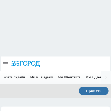
Газета онлайн
Мы в Telegram
Мы ВКонтакте
Мы в Дзене
П
Принять