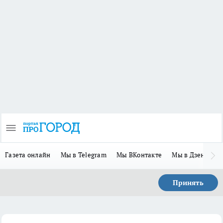
Газета онлайн
Мы в Telegram
Мы ВКонтакте
Мы в Дзене
П
Принять