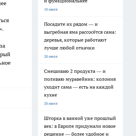
и функциональнее
нее
10 июля
ться
Посадите их рядом — и
».
выгребная яма рассосётся сама:
деревья, которые работают
за
лучше любой откачки
орый
20 июля
льное
Смешиваю 2 продукта — и
поливаю муравейник: колония
уходит сама — есть на каждой
кухне
20 июля
Шторка в ванной уже прошлый
век: в Европе придумали новое
решение — более удобное и