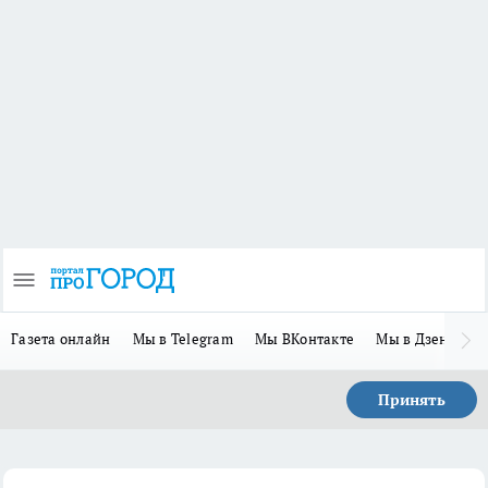
Газета онлайн
Мы в Telegram
Мы ВКонтакте
Мы в Дзене
П
Принять