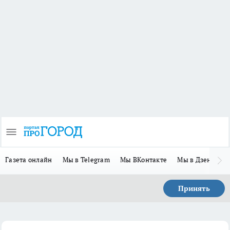
Газета онлайн
Мы в Telegram
Мы ВКонтакте
Мы в Дзене
П
Принять