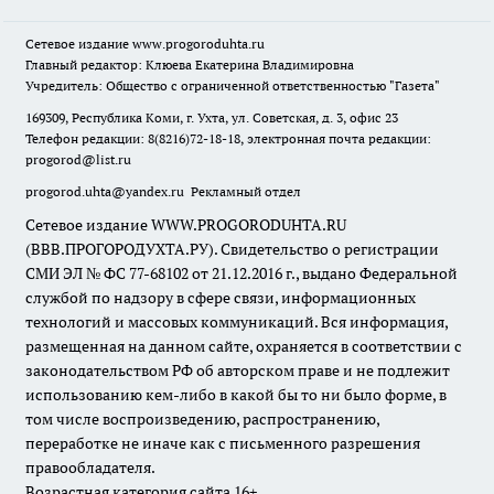
Сетевое издание
www.progoroduhta.ru
Главный редактор: Клюева Екатерина Владимировна
Учредитель: Общество с ограниченной ответственностью "Газета"
169309, Республика Коми, г. Ухта, ул. Советская, д. 3, офис 23
Телефон редакции: 8(8216)72-18-18, электронная почта редакции:
progorod@list.ru
progorod.uhta@yandex.ru
Рекламный отдел
Сетевое издание WWW.PROGORODUHTA.RU
(ВВВ.ПРОГОРОДУХТА.РУ). Свидетельство о регистрации
СМИ ЭЛ № ФС 77-68102 от 21.12.2016 г., выдано Федеральной
службой по надзору в сфере связи, информационных
технологий и массовых коммуникаций. Вся информация,
размещенная на данном сайте, охраняется в соответствии с
законодательством РФ об авторском праве и не подлежит
использованию кем-либо в какой бы то ни было форме, в
том числе воспроизведению, распространению,
переработке не иначе как с письменного разрешения
правообладателя.
Возрастная категория сайта 16+.