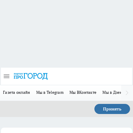
Газета онлайн
Мы в Telegram
Мы ВКонтакте
Мы в Дзене
П
Принять