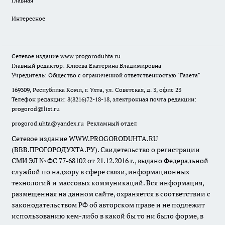
Главная
Интересное
Сетевое издание
www.progoroduhta.ru
Главный редактор: Клюева Екатерина Владимировна
Учредитель: Общество с ограниченной ответственностью "Газета"
169309, Республика Коми, г. Ухта, ул. Советская, д. 3, офис 23
Телефон редакции: 8(8216)72-18-18, электронная почта редакции:
progorod@list.ru
progorod.uhta@yandex.ru
Рекламный отдел
Сетевое издание WWW.PROGORODUHTA.RU
(ВВВ.ПРОГОРОДУХТА.РУ). Свидетельство о регистрации
СМИ ЭЛ № ФС 77-68102 от 21.12.2016 г., выдано Федеральной
службой по надзору в сфере связи, информационных
технологий и массовых коммуникаций. Вся информация,
размещенная на данном сайте, охраняется в соответствии с
законодательством РФ об авторском праве и не подлежит
использованию кем-либо в какой бы то ни было форме, в