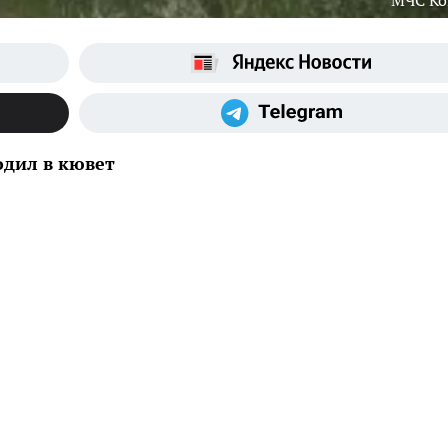
МЧС К
одил в кювет