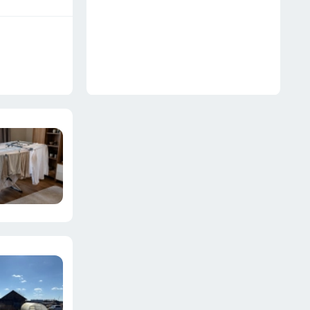
несушкам не грозит
18 июля