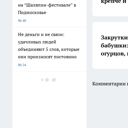
крепче и
на “Шаляпин-фестивале” в
Подмосковье
06:40
Не деньги и не связи:
Закрутки
удачливых людей
бабушки:
объединяют 5 слов, которые
огурцов,
они произносят постоянно
06:24
В Коми поздравили
Комментарии н
ветеранов спорта с Днем
физкультурника
06:00
В Коми суд признал
незаконными выплаты экс-