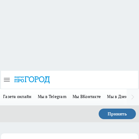
Газета онлайн
Мы в Telegram
Мы ВКонтакте
Мы в Дзене
П
Принять