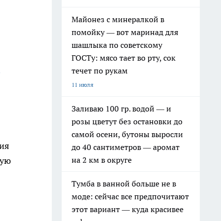
Майонез с минералкой в
помойку — вот маринад для
шашлыка по советскому
ГОСТу: мясо тает во рту, сок
течет по рукам
о
11 июля
Заливаю 100 гр. водой — и
розы цветут без остановки до
самой осени, бутоны выросли
ния
до 40 сантиметров — аромат
на 2 км в округе
ную
Тумба в ванной больше не в
моде: сейчас все предпочитают
этот вариант — куда красивее