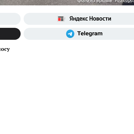
фото из архива "Pro Горо
лосу