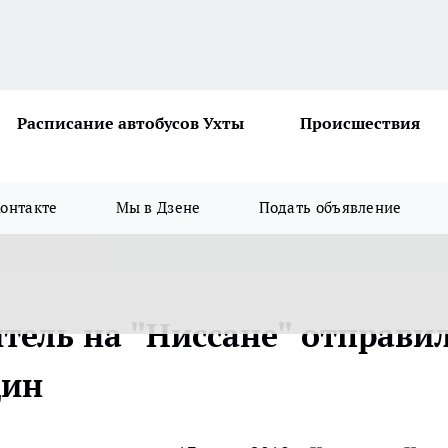
Расписание автобусов Ухты
Происшествия
онтакте
Мы в Дзене
Подать объявление
тель на "Ниссане" отправил
щин