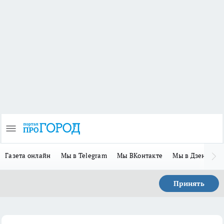
Газета онлайн
Мы в Telegram
Мы ВКонтакте
Мы в Дзене
П
Принять