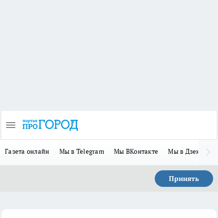
Газета онлайн
Мы в Telegram
Мы ВКонтакте
Мы в Дзене
П
Принять