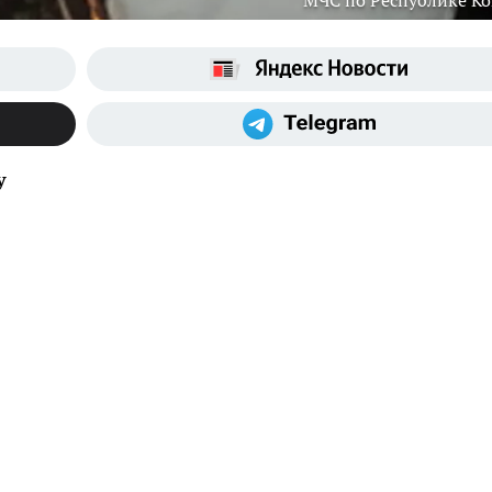
МЧС по Республике К
у