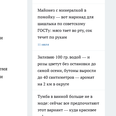
Майонез с минералкой в
помойку — вот маринад для
шашлыка по советскому
ГОСТу: мясо тает во рту, сок
течет по рукам
ии
11 июля
Заливаю 100 гр. водой — и
розы цветут без остановки до
ремя
самой осени, бутоны выросли
 и
до 40 сантиметров — аромат
на 2 км в округе
Тумба в ванной больше не в
моде: сейчас все предпочитают
этот вариант — куда красивее