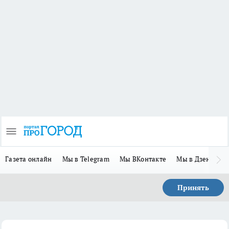
Газета онлайн
Мы в Telegram
Мы ВКонтакте
Мы в Дзене
П
Принять