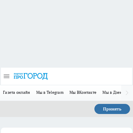
Газета онлайн
Мы в Telegram
Мы ВКонтакте
Мы в Дзене
П
Принять