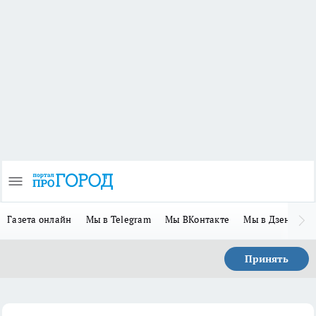
Газета онлайн
Мы в Telegram
Мы ВКонтакте
Мы в Дзене
П
Принять