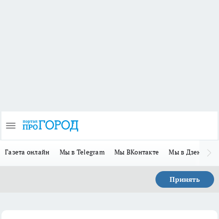
Газета онлайн
Мы в Telegram
Мы ВКонтакте
Мы в Дзене
П
Принять