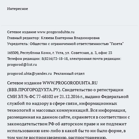
Интересное
Сетевое издание
www.progoroduhta.ru
Главный редактор: Клюева Екатерина Владимировна
Учредитель: Общество с ограниченной ответственностью "Газета"
169309, Республика Коми, г. Ухта, ул. Советская, д. 3, офис 23
Телефон редакции: 8(8216)72-18-18, электронная почта редакции:
progorod@list.ru
progorod.uhta@yandex.ru
Рекламный отдел
Сетевое издание WWW.PROGORODUHTA.RU
(ВВВ.ПРОГОРОДУХТА.РУ). Свидетельство о регистрации
СМИ ЭЛ № ФС 77-68102 от 21.12.2016 г., выдано Федеральной
службой по надзору в сфере связи, информационных
технологий и массовых коммуникаций. Вся информация,
размещенная на данном сайте, охраняется в соответствии с
законодательством РФ об авторском праве и не подлежит
использованию кем-либо в какой бы то ни было форме, в
том числе воспроизведению, распространению,