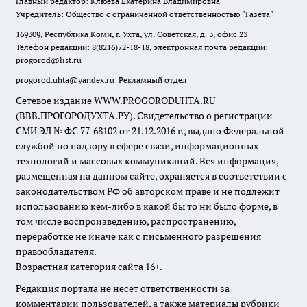
Главный редактор: Клюева Екатерина Владимировна
Учредитель: Общество с ограниченной ответственностью "Газета"
169309, Республика Коми, г. Ухта, ул. Советская, д. 3, офис 23
Телефон редакции: 8(8216)72-18-18, электронная почта редакции:
progorod@list.ru
progorod.uhta@yandex.ru
Рекламный отдел
Сетевое издание WWW.PROGORODUHTA.RU
(ВВВ.ПРОГОРОДУХТА.РУ). Свидетельство о регистрации
СМИ ЭЛ № ФС 77-68102 от 21.12.2016 г., выдано Федеральной
службой по надзору в сфере связи, информационных
технологий и массовых коммуникаций. Вся информация,
размещенная на данном сайте, охраняется в соответствии с
законодательством РФ об авторском праве и не подлежит
использованию кем-либо в какой бы то ни было форме, в
том числе воспроизведению, распространению,
переработке не иначе как с письменного разрешения
правообладателя.
Возрастная категория сайта 16+.
Редакция портала не несет ответственности за
комментарии пользователей, а также материалы рубрики