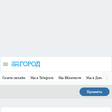
Газета онлайн
Мы в Telegram
Мы ВКонтакте
Мы в Дзене
П
Принять