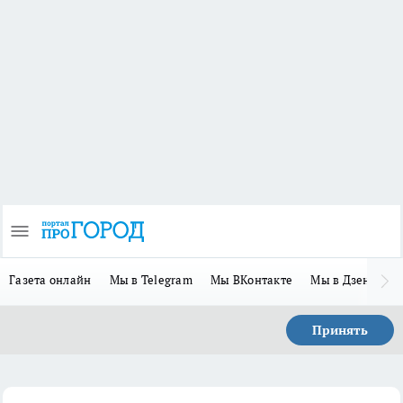
Газета онлайн
Мы в Telegram
Мы ВКонтакте
Мы в Дзене
П
Принять