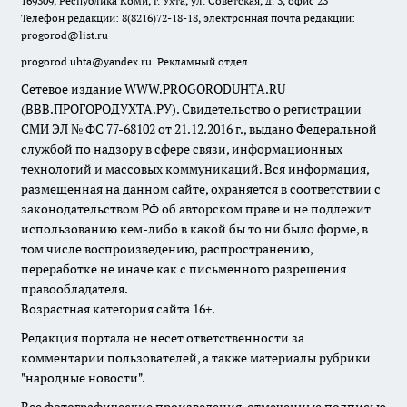
169309, Республика Коми, г. Ухта, ул. Советская, д. 3, офис 23
Телефон редакции: 8(8216)72-18-18, электронная почта редакции:
progorod@list.ru
progorod.uhta@yandex.ru
Рекламный отдел
Сетевое издание WWW.PROGORODUHTA.RU
(ВВВ.ПРОГОРОДУХТА.РУ). Свидетельство о регистрации
СМИ ЭЛ № ФС 77-68102 от 21.12.2016 г., выдано Федеральной
службой по надзору в сфере связи, информационных
технологий и массовых коммуникаций. Вся информация,
размещенная на данном сайте, охраняется в соответствии с
законодательством РФ об авторском праве и не подлежит
использованию кем-либо в какой бы то ни было форме, в
том числе воспроизведению, распространению,
переработке не иначе как с письменного разрешения
правообладателя.
Возрастная категория сайта 16+.
Редакция портала не несет ответственности за
комментарии пользователей, а также материалы рубрики
"народные новости".