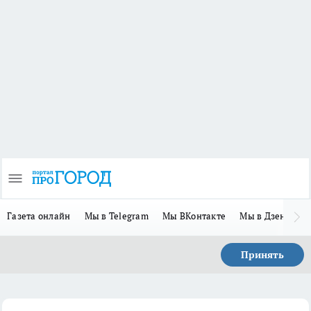
Газета онлайн
Мы в Telegram
Мы ВКонтакте
Мы в Дзене
П
Принять