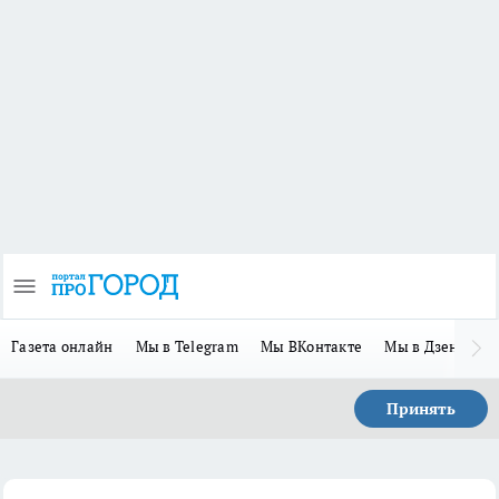
Газета онлайн
Мы в Telegram
Мы ВКонтакте
Мы в Дзене
П
Принять