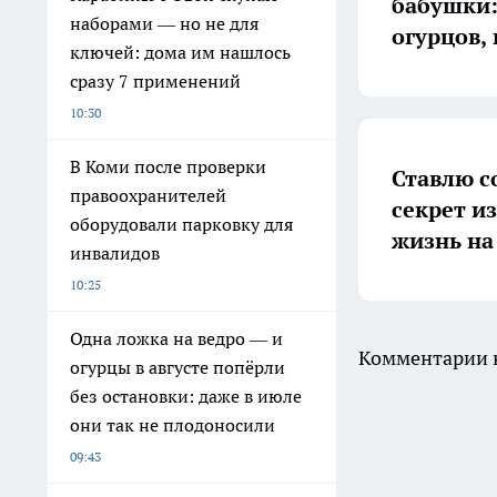
бабушки:
наборами — но не для
огурцов,
ключей: дома им нашлось
сразу 7 применений
10:30
В Коми после проверки
Ставлю с
правоохранителей
секрет и
оборудовали парковку для
жизнь на
инвалидов
10:25
Одна ложка на ведро — и
Комментарии н
огурцы в августе попёрли
без остановки: даже в июле
они так не плодоносили
09:43