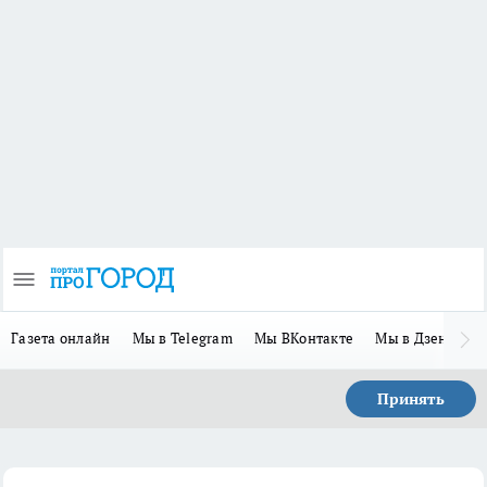
Газета онлайн
Мы в Telegram
Мы ВКонтакте
Мы в Дзене
П
Принять