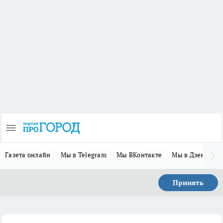
Газета онлайн
Мы в Telegram
Мы ВКонтакте
Мы в Дзене
П
Принять