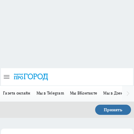
Газета онлайн
Мы в Telegram
Мы ВКонтакте
Мы в Дзене
П
Принять