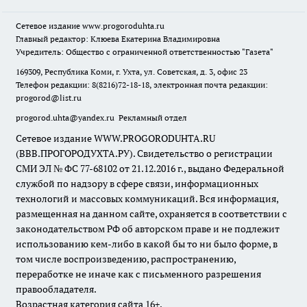
Сетевое издание
www.progoroduhta.ru
Главный редактор: Клюева Екатерина Владимировна
Учредитель: Общество с ограниченной ответственностью "Газета"
169309, Республика Коми, г. Ухта, ул. Советская, д. 3, офис 23
Телефон редакции: 8(8216)72-18-18, электронная почта редакции:
progorod@list.ru
progorod.uhta@yandex.ru
Рекламный отдел
Сетевое издание WWW.PROGORODUHTA.RU
(ВВВ.ПРОГОРОДУХТА.РУ). Свидетельство о регистрации
СМИ ЭЛ № ФС 77-68102 от 21.12.2016 г., выдано Федеральной
службой по надзору в сфере связи, информационных
технологий и массовых коммуникаций. Вся информация,
размещенная на данном сайте, охраняется в соответствии с
законодательством РФ об авторском праве и не подлежит
использованию кем-либо в какой бы то ни было форме, в
том числе воспроизведению, распространению,
переработке не иначе как с письменного разрешения
правообладателя.
Возрастная категория сайта 16+.