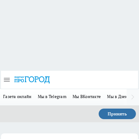
Газета онлайн
Мы в Telegram
Мы ВКонтакте
Мы в Дзене
П
Принять