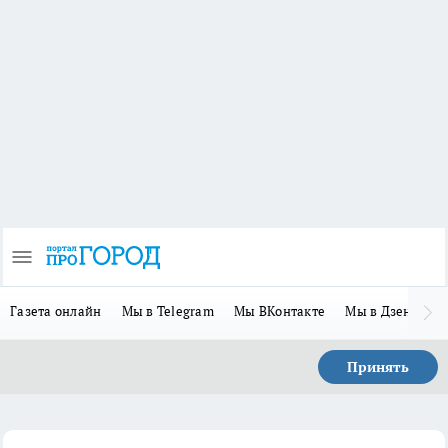
Газета онлайн
Мы в Telegram
Мы ВКонтакте
Мы в Дзене
П
Принять