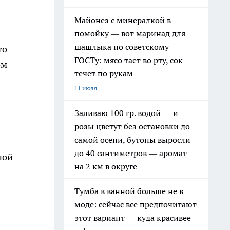
Майонез с минералкой в
помойку — вот маринад для
шашлыка по советскому
то
ГОСТу: мясо тает во рту, сок
ом
течет по рукам
11 июля
Заливаю 100 гр. водой — и
розы цветут без остановки до
самой осени, бутоны выросли
до 40 сантиметров — аромат
ной
на 2 км в округе
Тумба в ванной больше не в
моде: сейчас все предпочитают
этот вариант — куда красивее