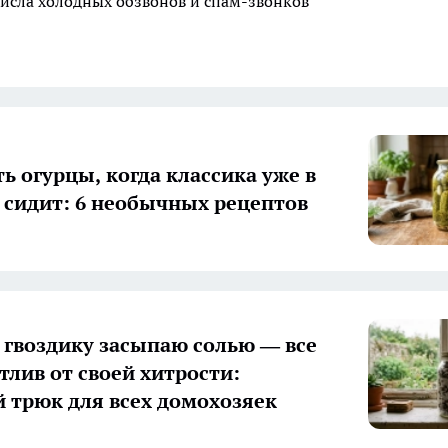
исла холодных обзвонов и спам-звонков
ь огурцы, когда классика уже в
 сидит: 6 необычных рецептов
гвоздику засыпаю солью — все
тлив от своей хитрости:
 трюк для всех домохозяек