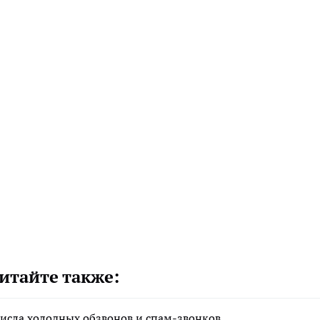
итайте также:
исла холодных обзвонов и спам-звонков