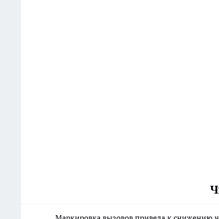
Ч
Маркировка вызовов привела к снижению ч