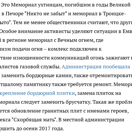
 Это Мемориал ухтинцам, погибшим в годы Великой
 в Печоре "Никто не забыт" и мемориал в Троицке-
ыто".
Тем не менее общественники считают, что дру
Особое внимание активисты уделяют ситуации в Емв
 в регионе мемориал с Вечным огнем, где
изм подачи огня – комлекс подключен к
дствие изношенности коммуникаций огонь зажигают 
алистов газовой службы.
Администрация пообещала
ся заменить бордюрные камни, также отремонтироват
етшалому памятнику также требуется ремонт. Мемор
крепление бордюрной плитки
, замена плиток на
мориала следует заменить брусчатку. Такая же пробл
уется обновление гранитных плит с именами героев,
екса "Скорбящая мать". В местной администрации
ршить до осени 2017 года.