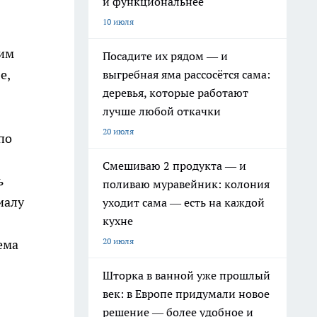
и функциональнее
10 июля
гим
Посадите их рядом — и
е,
выгребная яма рассосётся сама:
деревья, которые работают
лучше любой откачки
20 июля
по
Смешиваю 2 продукта — и
ь
поливаю муравейник: колония
иалу
уходит сама — есть на каждой
кухне
20 июля
ема
Шторка в ванной уже прошлый
век: в Европе придумали новое
решение — более удобное и