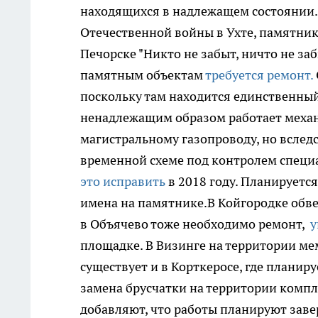
находящихся в надлежащем состоянии.
Отечественной войны в Ухте, памятник
Печорске "Никто не забыт, ничто не заб
памятным объектам
требуется ремонт.
поскольку там находится единственный
ненадлежащим образом работает механ
магистральному газопроводу, но всле
временной схеме под контролем специ
это исправить
в 2018 году. Планирует
имена на памятнике.
В Койгородке обв
в Объячево тоже необходимо ремонт,
у
площадке. В Визинге на территории ме
существует и в Корткеросе, где планир
замена брусчатки на территории компл
добавляют, что работы планируют заве